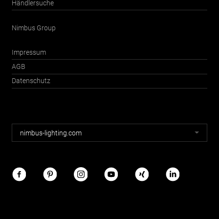
Händlersuche
Nimbus Group
Impressum
AGB
Datenschutz
Nimbus
nimbus-lighting.com
Webseiten
Nimbus
im
Netz