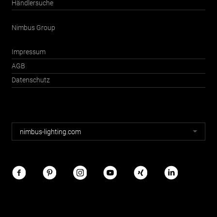
Händlersuche
Nimbus Group
Impressum
AGB
Datenschutz
Nimbus
nimbus-lighting.com
Webseiten
Nimbus
im
Netz