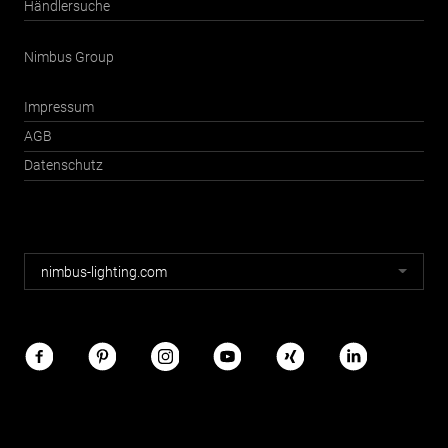
Händlersuche
Nimbus Group
Impressum
AGB
Datenschutz
Nimbus
nimbus-lighting.com
Webseiten
Nimbus
im
Netz