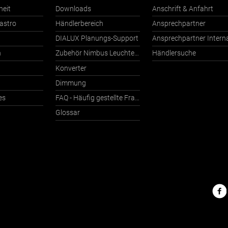
heit
Downloads
Anschrift & Anfahrt
astro
Händlerbereich
Ansprechpartner
DIALUX Planungs-Support
n
Zubehör Nimbus Leuchten mit Häfele Connect
Händlersuche
Konverter
Dimmung
es
FAQ - Häufig gestellte Fragen
Glossar
Nimbu
im
Netz