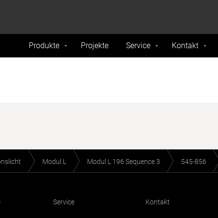
formance and traffic on our website. We also share
Do Not 
nd analytics partners.
Produkte
Projekte
Service
Kontakt
onslicht
Modul L
Modul L 196 Sequence 3
545-856
e
Service
Kontakt