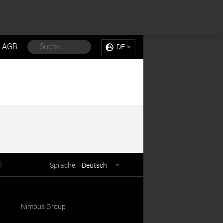
Sell My Personal Information
Accept Cookies
AGB
DE
Sprachwahl
Sprache:
Deutsch
Nimbus Group