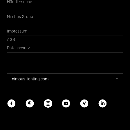
Händlersuche
Nimbus Group
Impressum
AGB
Datenschutz
Nimbus
nimbus-lighting.com
Webseiten
Nimbus
im
Netz