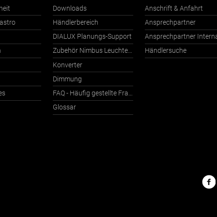
heit
Downloads
Anschrift & Anfahrt
astro
Händlerbereich
Ansprechpartner
DIALUX Planungs-Support
n
Zubehör Nimbus Leuchten mit Häfele Connect
Händlersuche
Konverter
Dimmung
es
FAQ - Häufig gestellte Fragen
Glossar
Nimbu
im
Netz