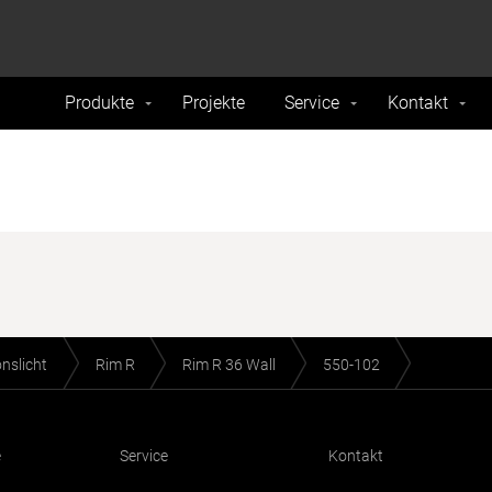
formance and traffic on our website. We also share
Do Not 
nd analytics partners.
Produkte
Projekte
Service
Kontakt
onslicht
Rim R
Rim R 36 Wall
550-102
e
Service
Kontakt