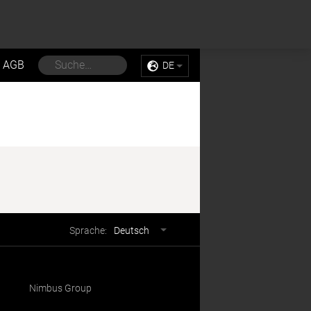
Sell My Personal Information
Accept Cookies
AGB
DE
Sprachwahl
Sprache:
Deutsch
Nimbus Group