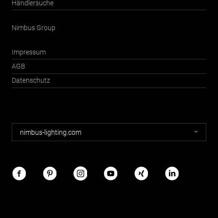
Händlersuche
Nimbus Group
Impressum
AGB
Datenschutz
Nimbus
nimbus-lighting.com
Webseiten
Nimbus
im
Netz