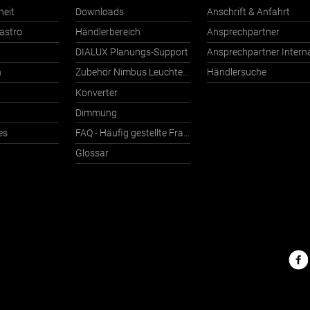
heit
Downloads
Anschrift & Anfahrt
astro
Händlerbereich
Ansprechpartner
DIALUX Planungs-Support
n
Zubehör Nimbus Leuchten mit Häfele Connect
Händlersuche
Konverter
Dimmung
es
FAQ - Häufig gestellte Fragen
Glossar
Nimbu
im
Netz