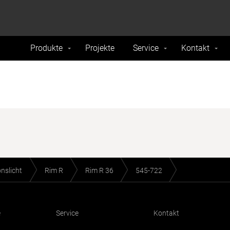
formance and traffic on our website. We also share
Do Not 
nd analytics partners.
Produkte
Projekte
Service
Kontakt
onslicht
Rim R
Rim R 36
545-722
e
Service
Kontakt