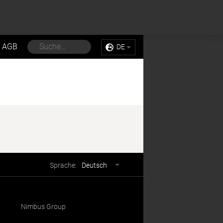
Sell My Personal Information
Accept Cookies
AGB
DE
Sprachwahl
Sprache:
Deutsch
Nimbus Group