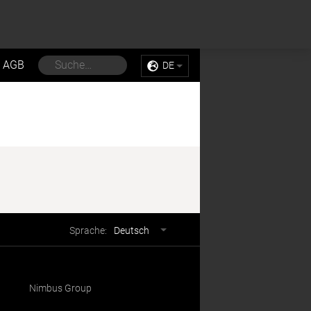
Sell My Personal Information
Accept Cookies
AGB
DE
Sprachwahl
Sprache:
Deutsch
Nimbus Group