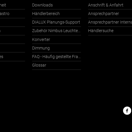
heit
Downloads
Anschrift & Anfahrt
astro
Händlerbereich
Ansprechpartner
DIALUX Planungs-Support
n
Zubehör Nimbus Leuchten mit Häfele Connect
Händlersuche
Konverter
Dimmung
es
FAQ - Häufig gestellte Fragen
Glossar
Nimbu
im
Netz