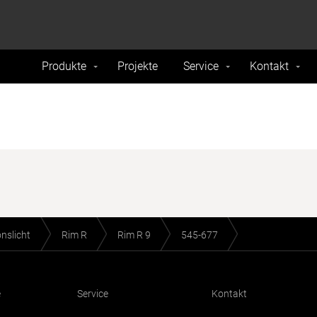
formance and traffic on our website. We also share
Do Not 
nd analytics partners.
Produkte
Projekte
Service
Kontakt
onslicht
Rim R
Rim R 9
545-677
e
Service
Kontakt