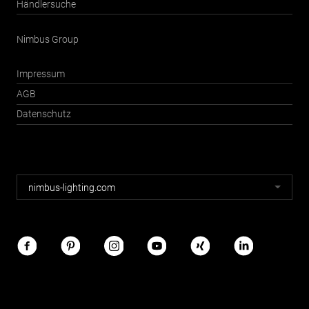
Händlersuche
Nimbus Group
Impressum
AGB
Datenschutz
Nimbus
nimbus-lighting.com
Webseiten
Nimbus
im
Netz