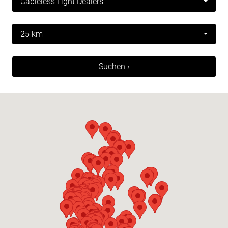
Cableless Light Dealers
25 km