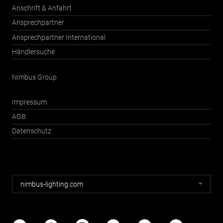
Anschrift & Anfahrt
Ansprechpartner
Ansprechpartner International
Händlersuche
Nimbus Group
Impressum
AGB
Datenschutz
Nimbus
nimbus-lighting.com
Webseiten
Nimbus