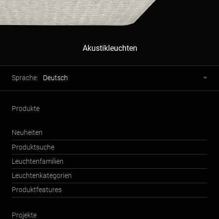
Akustikleuchten
Fusszeile
Sprachwahl
Sprache:
Deutsch
Produkte
Neuheiten
Produktsuche
Leuchtenfamilien
Leuchtenkategorien
Produktfeatures
Projekte