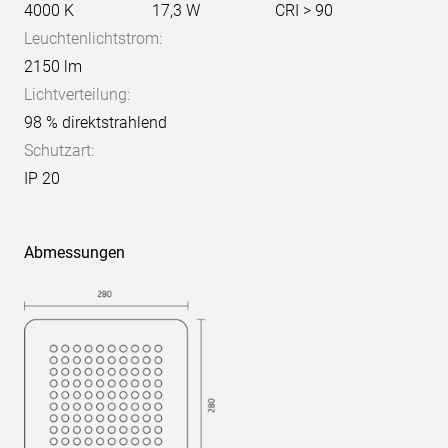
4000 K
17,3 W
CRI > 90
Leuchtenlichtstrom:
2150 lm
Lichtverteilung:
98 % direktstrahlend
Schutzart:
IP 20
X:
4H
Y:
Abmessungen
8H
S:
1,0
H:
+0,2/-0,2
Reflexionsgrade:
70/50/20
UGR