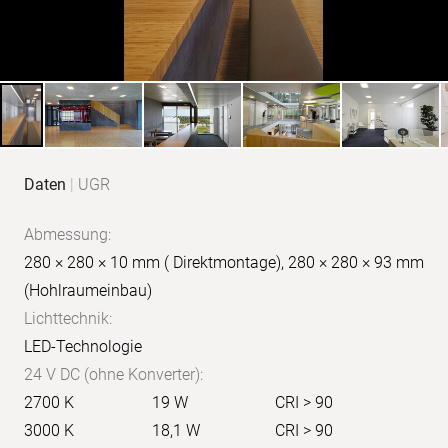
Produkt-
Daten
|
UGR
Daten
Abmessung:
280 × 280 × 10 mm ( Direktmontage), 280 × 280 × 93 mm
(Hohlraumeinbau)
Lichttechnik:
LED-Technologie
24 V DC (ohne Konverter):
2700 K
19 W
CRI > 90
3000 K
18,1 W
CRI > 90