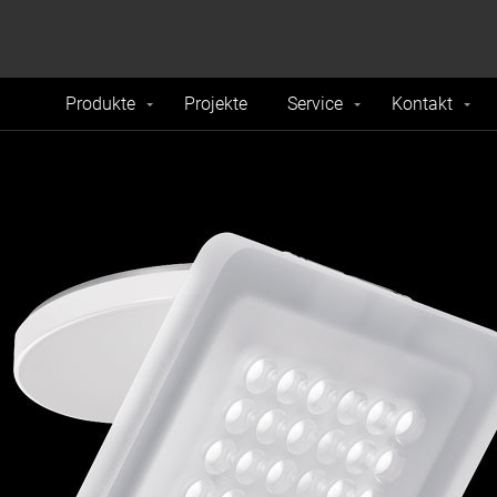
formance and traffic on our website. We also share
Do Not 
nd analytics partners.
Produkte
Projekte
Service
Kontakt