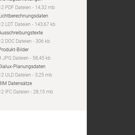
12 PDF Dateien - 14,32 mb
Lichtberechnungsdaten
12 LDT Dateien - 143,67 kb
Ausschreibungstexte
12 DOC Dateien - 306 kb
Produkt-Bilder
3 JPG Dateien - 58,45 kb
Dialux-Planungsdaten
12 ULD Dateien - 3,25 mb
BIM Datensätze
12 IFC Dateien - 28,15 mb