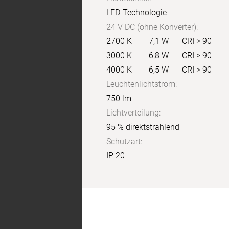
LED-Technologie
24 V DC (ohne Konverter):
2700 K
7,1 W
CRI > 90
3000 K
6,8 W
CRI > 90
4000 K
6,5 W
CRI > 90
Leuchtenlichtstrom:
750 lm
Lichtverteilung:
95 % direktstrahlend
Schutzart:
IP 20
X:
4H
Y:
8H
S: