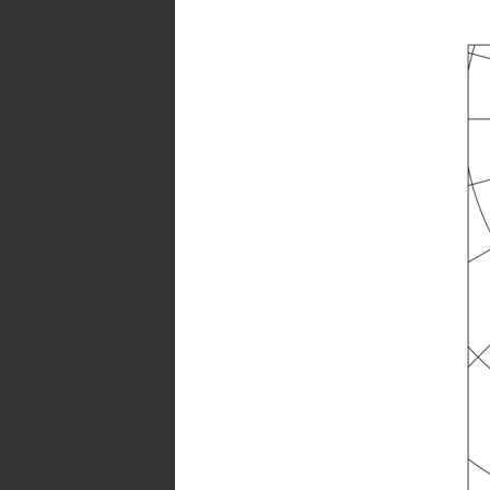
1,0
H:
+0,3/-0,2
Reflexionsgrade:
70/50/20
UGR
quer:
<
24
UGR
parallel:
<
24