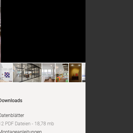
Downloads
Datenblätter
12 PDF Dateien - 18,78 mb
Montageanleitungen