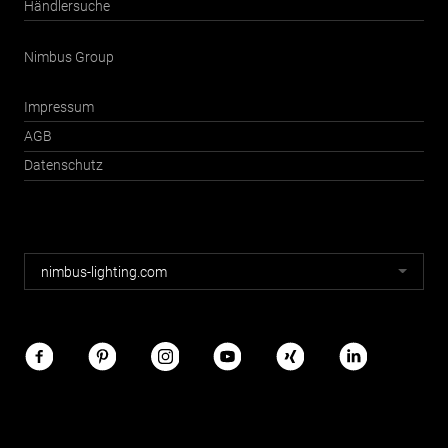
Händlersuche
Nimbus Group
Impressum
AGB
Datenschutz
Nimbus
nimbus-lighting.com
Webseiten
Nimbus
im
Netz