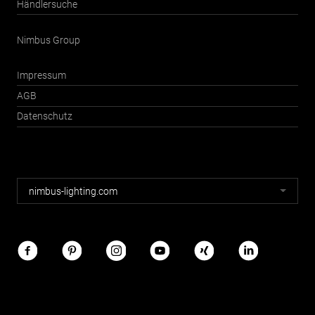
Händlersuche
Nimbus Group
Impressum
AGB
Datenschutz
Nimbus
nimbus-lighting.com
Webseiten
Nimbus
im
Netz