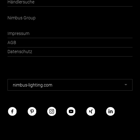
Händlersuche
Nimbus Group
Impressum
AGB
Datenschutz
Nimbus
nimbus-lighting.com
Webseiten
Nimbus
im
Netz