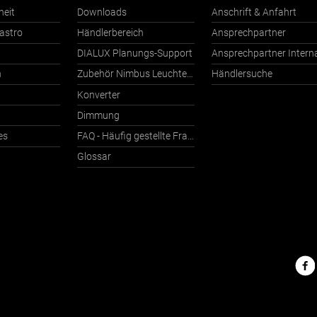
heit
Downloads
Anschrift & Anfahrt
astro
Händlerbereich
Ansprechpartner
DIALUX Planungs-Support
n
Zubehör Nimbus Leuchten mit Häfele Connect
Händlersuche
Konverter
Dimmung
es
FAQ - Häufig gestellte Fragen
Glossar
Nimbu
im
Netz