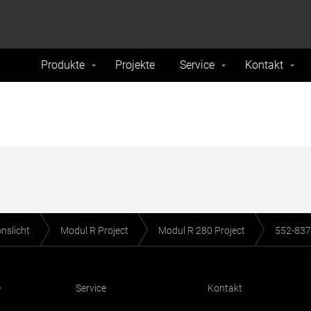
formance and traffic on our website. We also share
Do Not 
nd analytics partners.
Produkte
Projekte
Service
Kontakt
onslicht
Modul R Project
Modul R 280 Project
552-837
e
Service
Kontakt