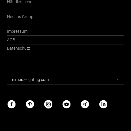
Händlersuche
Nimbus Group
Impressum
AGB
Datenschutz
Nimbus
nimbus-lighting.com
Webseiten
Nimbus
im
Netz