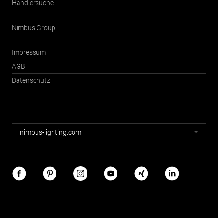
Händlersuche
Nimbus Group
Impressum
AGB
Datenschutz
Nimbus
nimbus-lighting.com
Webseiten
Nimbus
im
Netz