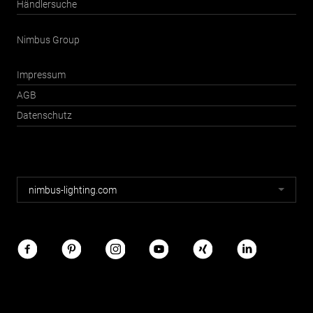
Händlersuche
Nimbus Group
Impressum
AGB
Datenschutz
Nimbus
nimbus-lighting.com
Webseiten
Nimbus
im
Netz