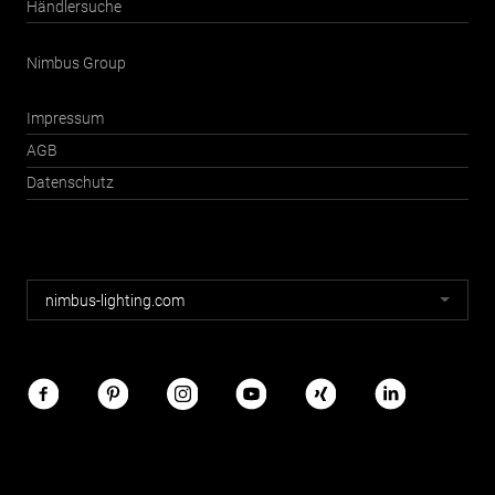
Händlersuche
Nimbus Group
Impressum
AGB
Datenschutz
Nimbus
nimbus-lighting.com
Webseiten
Nimbus
im
Netz