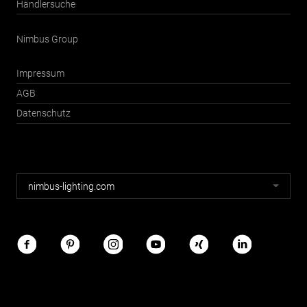
Händlersuche
Nimbus Group
Impressum
AGB
Datenschutz
Nimbus
nimbus-lighting.com
Webseiten
Nimbus
im
Netz