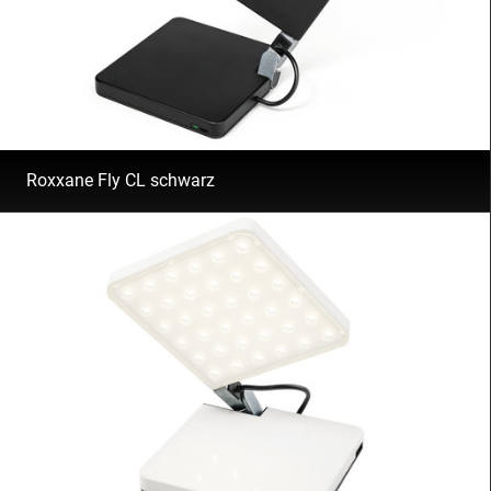
Roxxane Fly CL schwarz