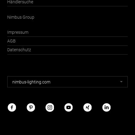
Händlersuche
Nimbus Group
Impressum
AGB
Datenschutz
Nimbus
nimbus-lighting.com
Webseiten
Nimbus
im
Netz