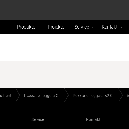
formance and traffic on our website. We also share
Do Not 
nd analytics partners.
Produkte
Projekte
Service
Kontakt
s Licht
Roxxane Leggera CL
Roxxane Leggera 52 CL
e
Service
Kontakt