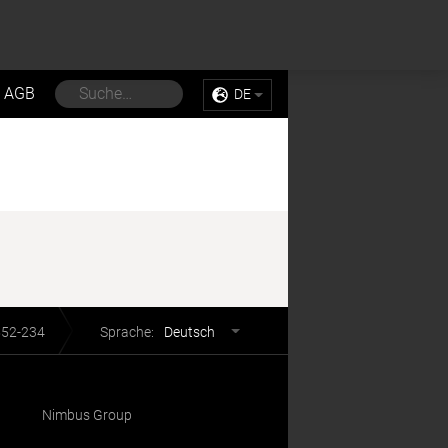
Sell My Personal Information
Accept Cookies
AGB
DE
Sprachwahl
552-234
Sprache:
Deutsch
Nimbus Group