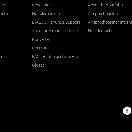
heit
Downloads
Anschrift & Anfahrt
astro
Händlerbereich
Ansprechpartner
DIALUX Planungs-Support
n
Zubehör Nimbus Leuchten mit Häfele Connect
Händlersuche
Konverter
Dimmung
es
FAQ - Häufig gestellte Fragen
Glossar
Nimbu
im
Netz