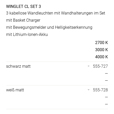
WINGLET CL SET 3
Produkt-
3 kabellose Wandleuchten mit Wandhalterungen im Set
Spezifikationen
mit Basket Charger
mit Bewegungsmelder und Helligkeitserkennung
mit Lithium-Ionen-Akku
Temperaturen
2700 K
3000 K
4000 K
schwarz matt
555-727
—
—
weiß matt
555-728
—
—