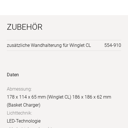
ZUBEHÖR
zusätzliche Wandhalterung für Winglet CL
554-910
Anwendungs-
Produkt-
Daten
Bilder
Daten
Abmessung:
178 x 114 x 65 mm (Winglet CL) 186 x 186 x 62 mm
(Basket Charger)
Lichttechnik:
LED-Technologie