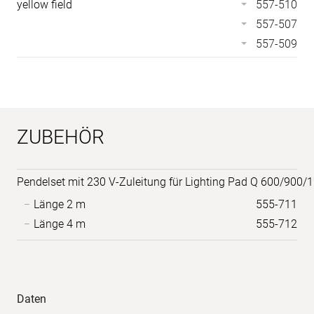
yellow field
557-510
557-507
557-509
ZUBEHÖR
Pendelset mit 230 V-Zuleitung für Lighting Pad Q 600/900/
Länge 2 m
555-711
Länge 4 m
555-712
Anwendungs-
Produkt-
Daten