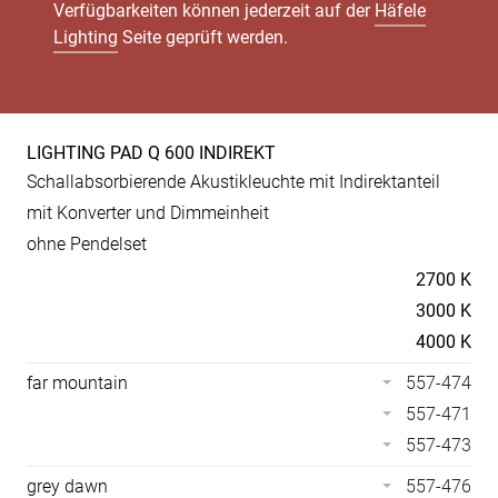
Verfügbarkeiten können jederzeit auf der
Häfele
Lighting
Seite geprüft werden.
LIGHTING PAD Q 600 INDIREKT
Produkt-
Schallabsorbierende Akustikleuchte mit Indirektanteil
Spezifikationen
mit Konverter und Dimmeinheit
ohne Pendelset
Temperaturen
2700 K
3000 K
4000 K
far mountain
557-474
557-471
557-473
grey dawn
557-476