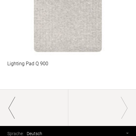
Lighting Pad Q 900
Paginierung
Fusszeile
Sprachwahl
Sprache:
Deutsch