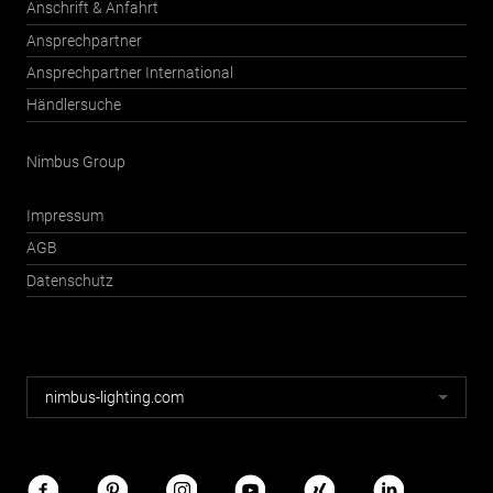
Anschrift & Anfahrt
Ansprechpartner
Ansprechpartner International
Händlersuche
Nimbus Group
Impressum
AGB
Datenschutz
Nimbus
nimbus-lighting.com
Webseiten
Nimbus