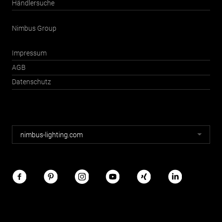
Händlersuche
Nimbus Group
Impressum
AGB
Datenschutz
Nimbus
nimbus-lighting.com
Webseiten
Nimbus
im
Netz