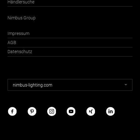
Händlersuche
Nimbus Group
Impressum
AGB
Datenschutz
Nimbus
nimbus-lighting.com
Webseiten
Nimbus
im
Netz