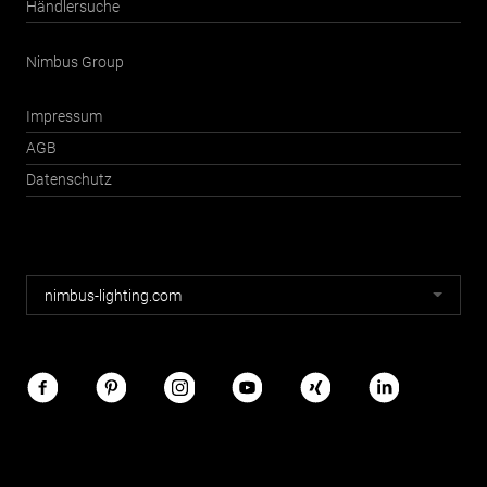
Händlersuche
Nimbus Group
Impressum
AGB
Datenschutz
Nimbus
nimbus-lighting.com
Webseiten
Nimbus
im
Netz