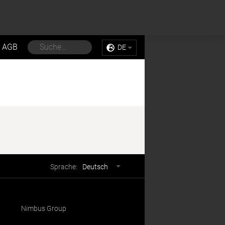
Sell My Personal Information
Accept Cookies
AGB
DE
Sprachwahl
Sprache:
Deutsch
Nimbus Group