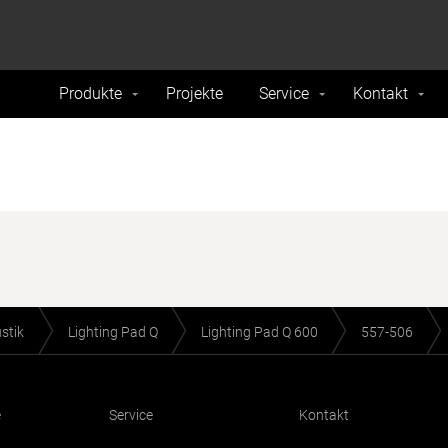
formance and traffic on our website. We also share
Do Not 
nd analytics partners.
Produkte
Projekte
Service
Kontakt
stik
Lighting Pad Q
Lighting Pad Q 600
557-506
e
Service
Kontakt