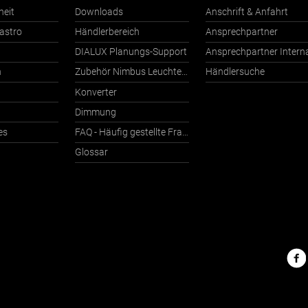
heit
Downloads
Anschrift & Anfahrt
astro
Händlerbereich
Ansprechpartner
DIALUX Planungs-Support
n
Zubehör Nimbus Leuchten mit Häfele Connect
Händlersuche
Konverter
Dimmung
es
FAQ - Häufig gestellte Fragen
Glossar
Nimbu
im
Netz