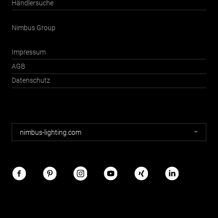
Händlersuche
Nimbus Group
Impressum
AGB
Datenschutz
Nimbus
nimbus-lighting.com
Webseiten
Nimbus
im
Netz