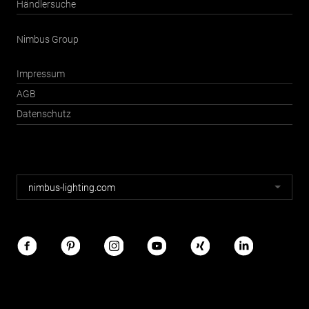
Händlersuche
Nimbus Group
Impressum
AGB
Datenschutz
Nimbus
nimbus-lighting.com
Webseiten
Nimbus
im
Netz