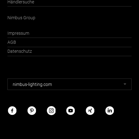
Händlersuche
Nimbus Group
Impressum
AGB
Datenschutz
Nimbus
nimbus-lighting.com
Webseiten
Nimbus
im
Netz