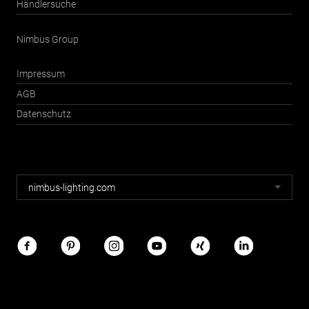
Händlersuche
Nimbus Group
Impressum
AGB
Datenschutz
Nimbus
nimbus-lighting.com
Webseiten
Nimbus
im
Netz