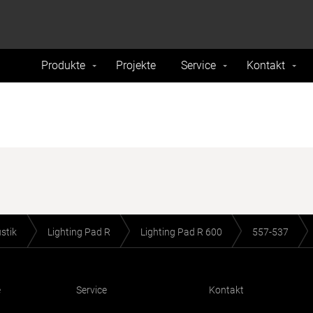
formance and traffic on our website. We also share
Do Not 
nd analytics partners.
Produkte
Projekte
Service
Kontakt
stik
Lighting Pad R
Lighting Pad R 600
557-537
e
Service
Kontakt