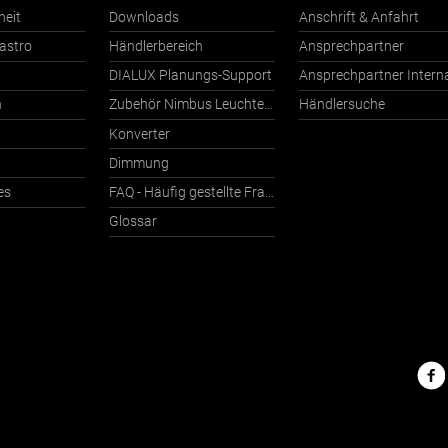
heit
Downloads
Anschrift & Anfahrt
astro
Händlerbereich
Ansprechpartner
DIALUX Planungs-Support
n
Zubehör Nimbus Leuchten mit Häfele Connect
Händlersuche
Konverter
Dimmung
es
FAQ - Häufig gestellte Fragen
Glossar
Nimbu
im
Netz