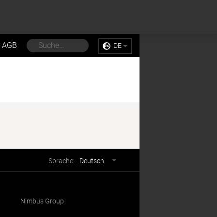
Sell My Personal Information
Accept Cookies
AGB
DE
Sprachwahl
Sprache:
Deutsch
Nimbus Group