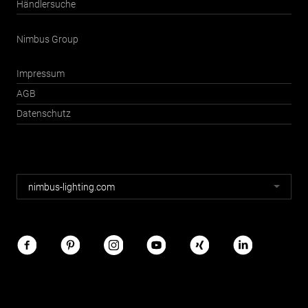
Händlersuche
Nimbus Group
Impressum
AGB
Datenschutz
Nimbus
nimbus-lighting.com
Webseiten
Nimbus
im
Netz