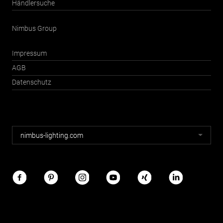
Händlersuche
Nimbus Group
Impressum
AGB
Datenschutz
Nimbus
nimbus-lighting.com
Webseiten
Nimbus
im
Netz