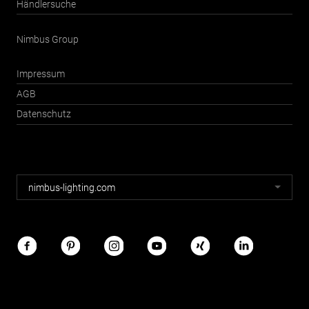
Händlersuche
Nimbus Group
Impressum
AGB
Datenschutz
Nimbus
nimbus-lighting.com
Webseiten
Nimbus
im
Netz