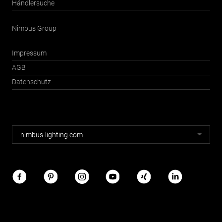
Händlersuche
Nimbus Group
Impressum
AGB
Datenschutz
Nimbus
nimbus-lighting.com
Webseiten
Nimbus
im
Netz