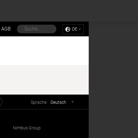
Sell My Personal Information
Accept Cookies
AGB
DE
Sprachwahl
Sprache:
Deutsch
Nimbus Group