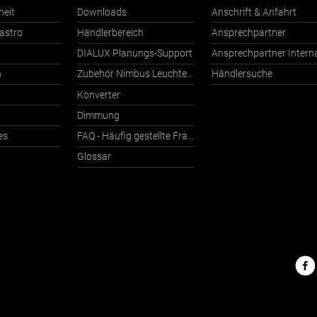
heit
Downloads
Anschrift & Anfahrt
astro
Händlerbereich
Ansprechpartner
DIALUX Planungs-Support
n
Zubehör Nimbus Leuchten mit Häfele Connect
Händlersuche
Konverter
Dimmung
es
FAQ - Häufig gestellte Fragen
Glossar
Nimbu
im
Netz