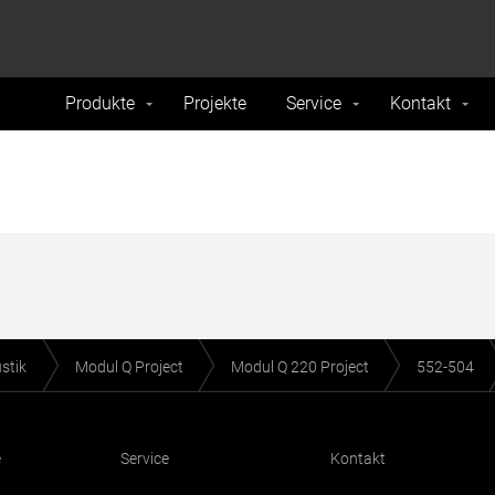
formance and traffic on our website. We also share
Do Not 
nd analytics partners.
Produkte
Projekte
Service
Kontakt
stik
Modul Q Project
Modul Q 220 Project
552-504
e
Service
Kontakt