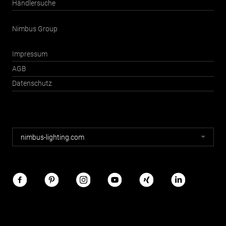
Händlersuche
Nimbus Group
Impressum
AGB
Datenschutz
Nimbus
nimbus-lighting.com
Webseiten
Nimbus
im
Netz