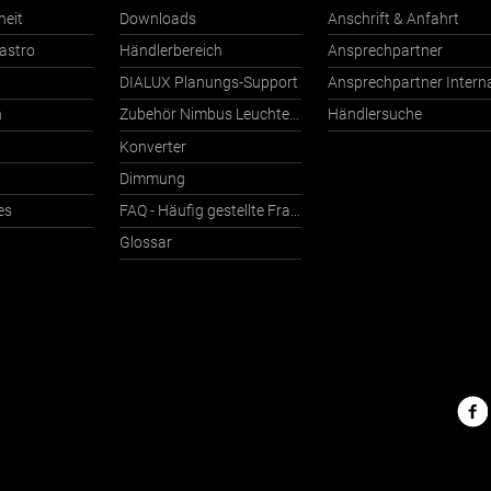
heit
Downloads
Anschrift & Anfahrt
astro
Händlerbereich
Ansprechpartner
DIALUX Planungs-Support
n
Zubehör Nimbus Leuchten mit Häfele Connect
Händlersuche
Konverter
Dimmung
es
FAQ - Häufig gestellte Fragen
Glossar
Nimbu
im
Netz