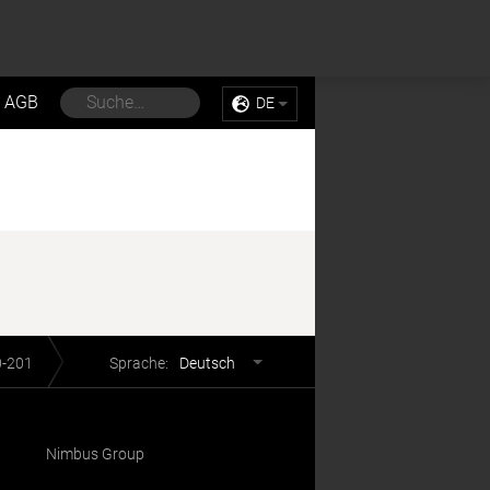
Sell My Personal Information
Accept Cookies
AGB
DE
Sprachwahl
0-201
Sprache:
Deutsch
Nimbus Group