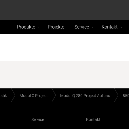
formance and traffic on our website. We also share
Do Not 
nd analytics partners.
Produkte
Projekte
Service
Kontakt
stik
Modul Q Project
Modul Q 280 Project Aufbau
55
e
Service
Kontakt