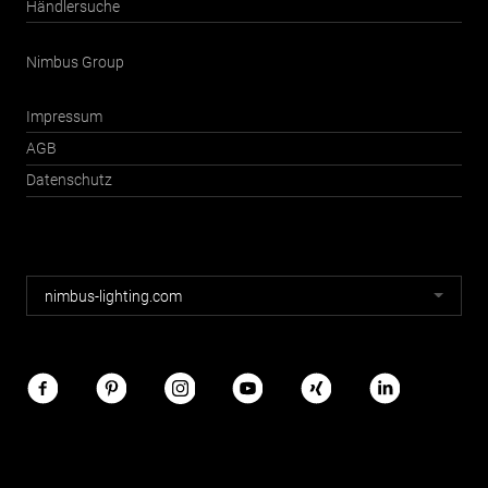
Händlersuche
Nimbus Group
Impressum
AGB
Datenschutz
Nimbus
nimbus-lighting.com
Webseiten
Nimbus
im
Netz