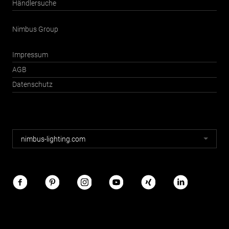
Händlersuche
Nimbus Group
Impressum
AGB
Datenschutz
Nimbus
nimbus-lighting.com
Webseiten
Nimbus
im
Netz