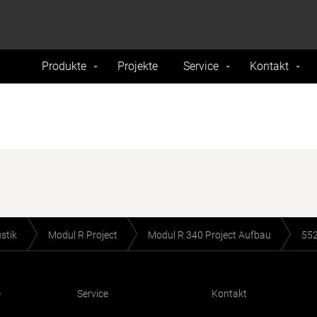
formance and traffic on our website. We also share
Do Not 
nd analytics partners.
Produkte
Projekte
Service
Kontakt
stik
Modul R Project
Modul R 340 Project Aufbau
55
e
Service
Kontakt