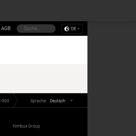
Sell My Personal Information
Accept Cookies
AGB
DE
Sprachwahl
2-993
Sprache:
Deutsch
Nimbus Group