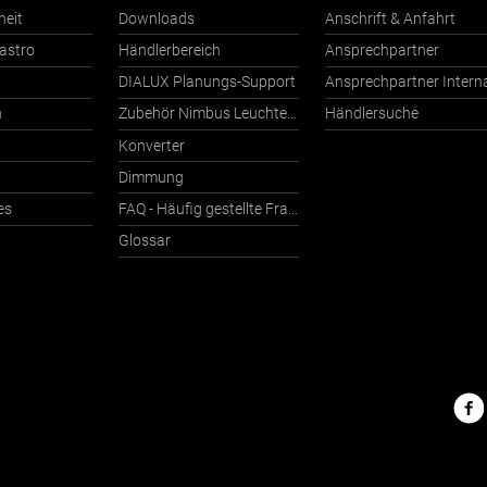
heit
Downloads
Anschrift & Anfahrt
astro
Händlerbereich
Ansprechpartner
DIALUX Planungs-Support
n
Zubehör Nimbus Leuchten mit Häfele Connect
Händlersuche
Konverter
Dimmung
es
FAQ - Häufig gestellte Fragen
Glossar
Nimbu
im
Netz