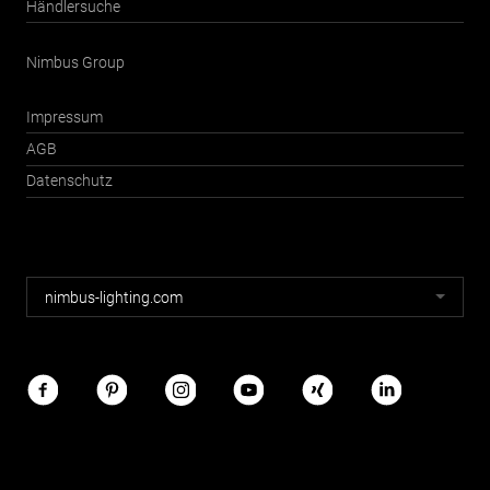
Händlersuche
Nimbus Group
Impressum
AGB
Datenschutz
Nimbus
nimbus-lighting.com
Webseiten
Nimbus
im
Netz