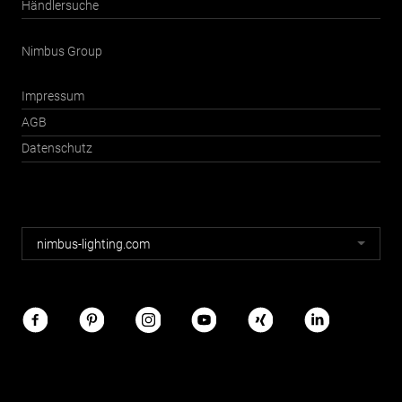
Händlersuche
Nimbus Group
Impressum
AGB
Datenschutz
Nimbus
nimbus-lighting.com
Webseiten
Nimbus
im
Netz